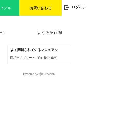
t
ログイン
ライアル
お問い合わせ
o
g
g
l
e
n
ール
よくある質問
a
v
i
g
a
よく閲覧されているマニュアル
t
i
商品テンプレート（Qoo10の場合）
o
n
Powered by
LiveAgent