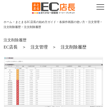
t
o
g
g
l
ホーム
>
まとまるEC店長の始め方ガイド
>
各操作画面の使い方
>
注文管理
>
e
注文削除履歴
>
注文削除履歴
n
a
v
i
注文削除履歴
g
a
EC店長 ＞ 注文管理 ＞ 注文削除履歴
t
i
o
n