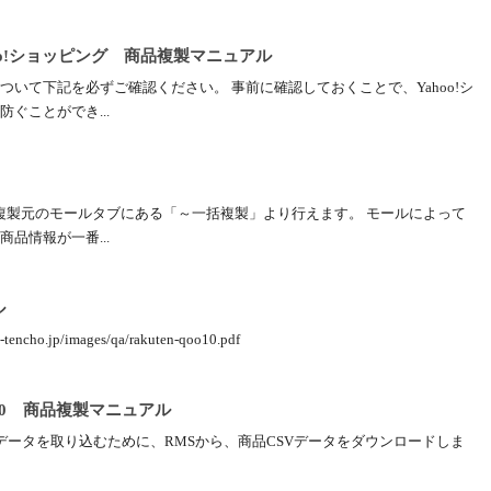
hoo!ショッピング 商品複製マニュアル
いて下記を必ずご確認ください。 事前に確認しておくことで、Yahoo!シ
ぐことができ...
は複製元のモールタブにある「～一括複製」より行えます。 モールによって
品情報が一番...
ル
.jp/images/qa/rakuten-qoo10.pdf
10 商品複製マニュアル
データを取り込むために、RMSから、商品CSVデータをダウンロードしま