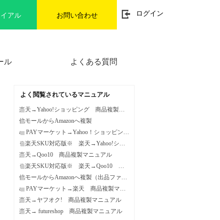
t
ログイン
ライアル
お問い合わせ
o
g
g
l
e
n
ール
よくある質問
a
v
i
g
a
よく閲覧されているマニュアル
t
i
楽天→Yahoo!ショッピング 商品複製マニュアル
o
他モールからAmazonへ複製
n
au PAYマーケット→Yahoo！ショッピング 商品複製マニュアル
※楽天SKU対応版※ 楽天→Yahoo!ショッピング 商品複製マニュアル
楽天→Qoo10 商品複製マニュアル
※楽天SKU対応版※ 楽天→Qoo10 商品複製マニュアル
他モールからAmazonへ複製（出品ファイルL）
au PAYマーケット→楽天 商品複製マニュアル
楽天→ヤフオク! 商品複製マニュアル
楽天→ futureshop 商品複製マニュアル