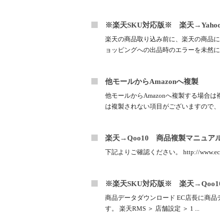
※楽天SKU対応版※ 楽天→Ya
楽天の商品取り込み前に、楽天の商品につ
ョッピングへの出品時のエラーを未然に防
他モールからAmazonへ複製
他モールからAmazonへ複製する場合
は複製されない項目がございますので、商
楽天→Qoo10 商品複製マニュア
下記よりご確認ください。 http://www.ec-tencho
※楽天SKU対応版※ 楽天→Qoo
商品データダウンロード EC店長に商品
す。 楽天RMS ＞ 店舗設定 ＞ 1 ...