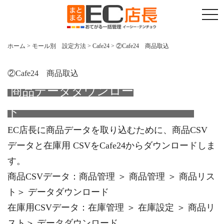
t
o
g
g
l
ホーム
>
モール別 設定方法
>
Cafe24
>
②Cafe24 商品取込
e
n
a
v
②Cafe24 商品取込
i
g
商品データダウンロー
a
t
ド
i
o
n
EC店長に商品データを取り込むために、商品CSV
データと在庫用 CSVをCafe24からダウンロードしま
す。
商品CSVデータ：商品管理 ＞ 商品管理 ＞ 商品リス
ト＞ データダウンロード
在庫用CSVデータ：在庫管理 ＞ 在庫設定 ＞ 商品リ
スト＞ データダウンロード