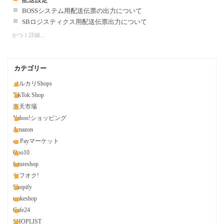
BOSSシステム用配送伝票の出力について
SBロジスティクス用配送伝票出力について
かつ 1 詳細…
カテゴリー
メルカリShops
TikTok Shop
楽天市場
Yahoo!ショッピング
Amazon
au Payマーケット
Qoo10
futureshop
ヤフオク!
Shopify
makeshop
Cafe24
SHOPLIST