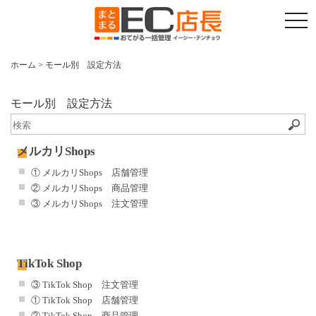
t
o
g
g
l
ホーム
>
モール別 設定方法
e
n
a
v
モール別 設定方法
i
g
a
t
メルカリShops
i
o
① メルカリShops 店舗管理
n
② メルカリShops 商品管理
③ メルカリShops 注文管理
TikTok Shop
③ TikTok Shop 注文管理
① TikTok Shop 店舗管理
② TikTok Shop 商品管理