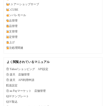
Eストアーショップサーブ
EC-CUBE
ポンパレモール
申込管理
商品管理
注文管理
設定管理
売上げ
受注処理関連
よく閲覧されているマニュアル
② Yahoo!ショッピング API設定
① 楽天 店舗管理
② 楽天 API利用申請
配送設定
① au Payマーケット 店舗管理
CSVテンプレート
CSV取込