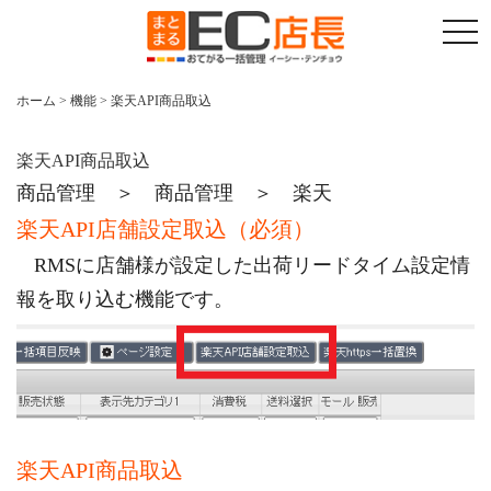
t
o
g
g
l
ホーム
>
機能
>
楽天API商品取込
e
n
a
v
楽天API商品取込
i
商品管理 ＞ 商品管理 ＞ 楽天
g
a
t
楽天API店舗設定取込（必須）
i
o
RMSに店舗様が設定した出荷リードタイム設定情
n
報を取り込む機能です。
楽天API商品取込