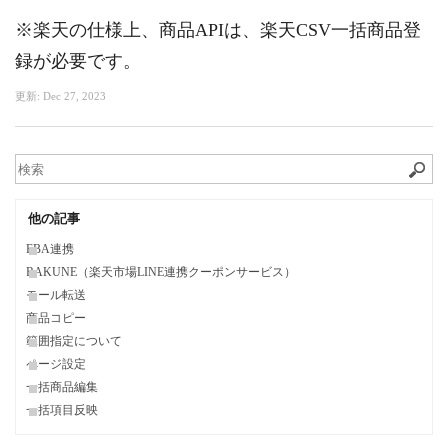
※楽天の仕様上、商品APIは、楽天CSV一括商品登
録が必要です。
更新:
Dec 27, 2023
他の記事
FBA連携
RAKUNE（楽天市場LINE連携クーポンサービス）
モール転送
商品コピー
範囲指定について
ページ設定
一括商品編集
一括項目反映