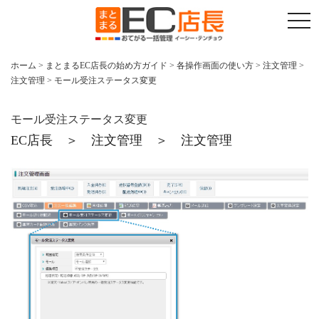
t
o
g
g
l
ホーム
>
まとまるEC店長の始め方ガイド
>
各操作画面の使い方
>
注文管理
>
e
注文管理
>
モール受注ステータス変更
n
a
v
i
モール受注ステータス変更
g
a
EC店長 ＞ 注文管理 ＞ 注文管理
t
i
o
n